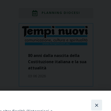
PLANNING DIOCESI
80 anni dalla nascita della
Costituzione italiana e la sua
attualità
03 06 2026
Dove siamo
contatti