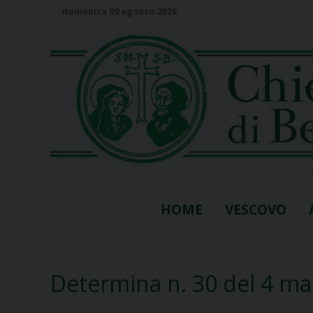
S
domenica 09 agosto 2026
k
i
p
t
o
c
o
n
t
e
n
HOME
VESCOVO
t
Determina n. 30 del 4 ma