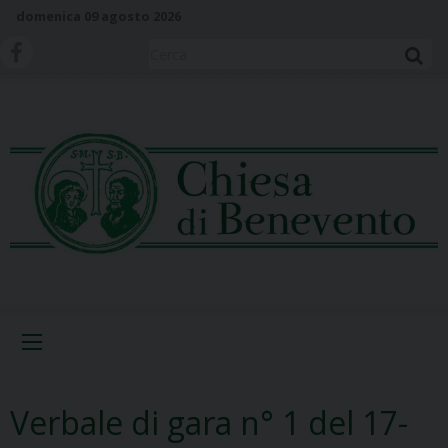
S
domenica 09 agosto 2026
k
i
Cerca
p
t
o
c
o
n
t
e
n
t
Menu
Verbale di gara n° 1 del 17-