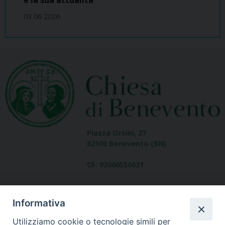
03 06 2026
Piazza Orsini, 27
82100 Benevento (BN)
CF: 92000550621
Informativa
Utilizziamo cookie o tecnologie simili per