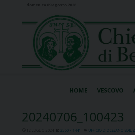
S
domenica 09 agosto 2026
k
i
p
t
o
c
o
n
t
e
n
HOME
VESCOVO
t
20240706_100423
12 LUGLIO 2024
2560 × 1441
UFFICIO DIOCESANO EDILIZ