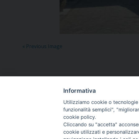
« Previous Image
Informativa
Utilizziamo cookie o tecnologie s
funzionalità semplici", "miglior
cookie policy.
Piazza Orsini, 27
82100 Benevento (BN)
Cliccando su "accetta" acconsent
cookie utilizzati e personalizza
CF: 92000550621