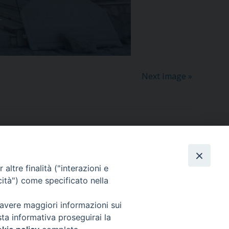
Next Image »
Dove siamo
contatti
altre finalità ("interazioni e
cità") come specificato nella
 avere maggiori informazioni sui
Area riservata
sta informativa proseguirai la