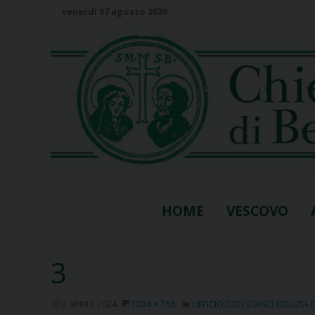
S
venerdì 07 agosto 2026
k
i
p
t
o
c
o
n
t
e
n
HOME
VESCOVO
t
3
2 APRILE 2024
1024 × 768
UFFICIO DIOCESANO EDILIZIA 