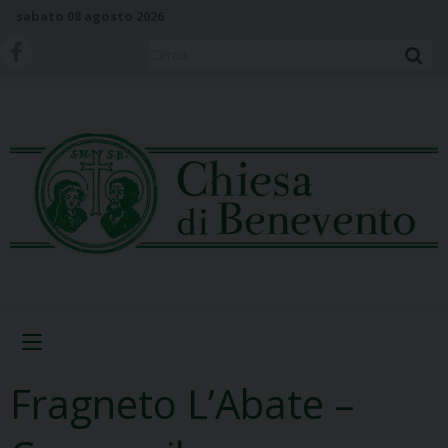
S
sabato 08 agosto 2026
k
i
Cerca
p
t
o
c
o
n
t
e
n
t
Menu
Fragneto L’Abate –