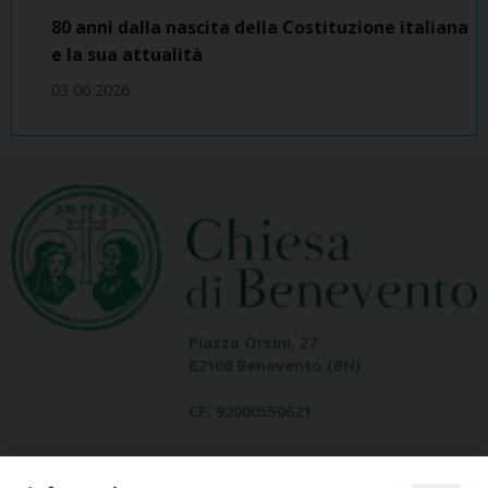
80 anni dalla nascita della Costituzione italiana
e la sua attualità
03 06 2026
Piazza Orsini, 27
82100 Benevento (BN)
CF: 92000550621