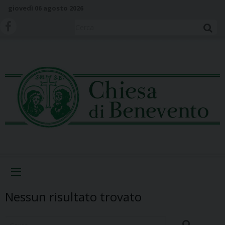
S
giovedì 06 agosto 2026
k
i
Cerca
p
t
o
c
o
n
t
e
n
t
Menu
Nessun risultato trovato