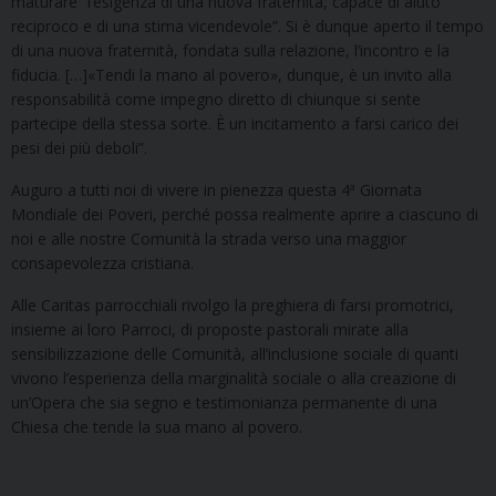
maturare “l’esigenza di una nuova fraternità, capace di aiuto
reciproco e di una stima vicendevole”. Si è dunque aperto il tempo
di una nuova fraternità, fondata sulla relazione, l’incontro e la
fiducia. […]«Tendi la mano al povero», dunque, è un invito alla
responsabilità come impegno diretto di chiunque si sente
partecipe della stessa sorte. È un incitamento a farsi carico dei
pesi dei più deboli”.
Auguro a tutti noi di vivere in pienezza questa 4ª Giornata
Mondiale dei Poveri, perché possa realmente aprire a ciascuno di
noi e alle nostre Comunità la strada verso una maggior
consapevolezza cristiana.
Alle Caritas parrocchiali rivolgo la preghiera di farsi promotrici,
insieme ai loro Parroci, di proposte pastorali mirate alla
sensibilizzazione delle Comunità, all’inclusione sociale di quanti
vivono l’esperienza della marginalità sociale o alla creazione di
un’Opera che sia segno e testimonianza permanente di una
Chiesa che tende la sua mano al povero.