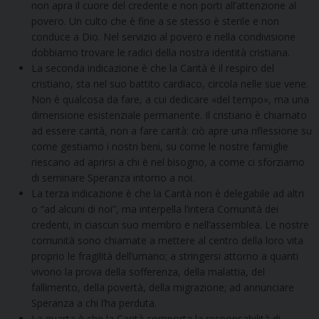
non apra il cuore del credente e non porti all’attenzione al
povero. Un culto che è fine a se stesso è sterile e non
conduce a Dio. Nel servizio al povero e nella condivisione
dobbiamo trovare le radici della nostra identità cristiana.
La seconda indicazione è che la Carità è il respiro del
cristiano, sta nel suo battito cardiaco, circola nelle sue vene.
Non è qualcosa da fare, a cui dedicare «del tempo», ma una
dimensione esistenziale permanente. Il cristiano è chiamato
ad essere carità, non a fare carità: ciò apre una riflessione su
come gestiamo i nostri beni, su come le nostre famiglie
riescano ad aprirsi a chi è nel bisogno, a come ci sforziamo
di seminare Speranza intorno a noi.
La terza indicazione è che la Carità non è delegabile ad altri
o “ad alcuni di noi”, ma interpella l’intera Comunità dei
credenti, in ciascun suo membro e nell’assemblea. Le nostre
comunità sono chiamate a mettere al centro della loro vita
proprio le fragilità dell’umano; a stringersi attorno a quanti
vivono la prova della sofferenza, della malattia, del
fallimento, della povertà, della migrazione; ad annunciare
Speranza a chi l’ha perduta.
La quarta è che la Carità comporta la responsabilità di