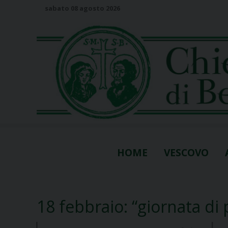
S
sabato 08 agosto 2026
k
i
p
t
o
c
o
n
t
e
n
HOME
VESCOVO
t
18 febbraio: “giornata di