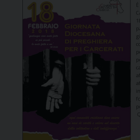
È
C
1
p
g
c
p
p
c
a
a
i
f
p
Q