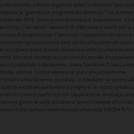
 stata stabilita a livello regionale dalla Conferenza Episcopa
ampana la “giornata di preghiera del detenuto” che si celebre
8 febbraio 2018. Nella prima domenica di quaresima in ogn
arrocchia si terranno momenti di riflessione e eventi per la
iornata di preghiera per il detenuto. I cappellani del carcere
onvinti che ogni parrocchia deve aprirsi alla pastorale carcer
er accogliere questi fratelli reclusi una volta scontata la pen
erché possano reintegrarsi nel tessuto sociale. Il cappellano
asa circondariale di Benevento, padre Salvatore D’Alessandr
fferma: «Non è nostra intenzione scaricare problemi ma
ffrontarli unitariamente, pertanto, vi chiediamo se potete ai
n questa pastorale particolare e scegliere un vostro collabo
ornito di numero telefonico con l’applicazione whatsapp al q
otemmo girare le varie iniziative e tenervi sempre informati.
uesto il mio numero telefonico con whatsapp 3497847877».