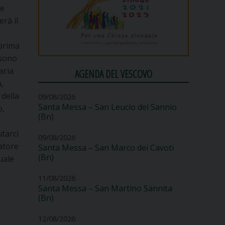
le
rà il
i
 prima
 sono
aria
AGENDA DEL VESCOVO
a,
 della
09/08/2026
Santa Messa – San Leucio del Sannio
o,
(Bn)
utarci
09/08/2026
ratore
Santa Messa – San Marco dei Cavoti
(Bn)
uale
11/08/2026
Santa Messa – San Martino Sannita
(Bn)
12/08/2026