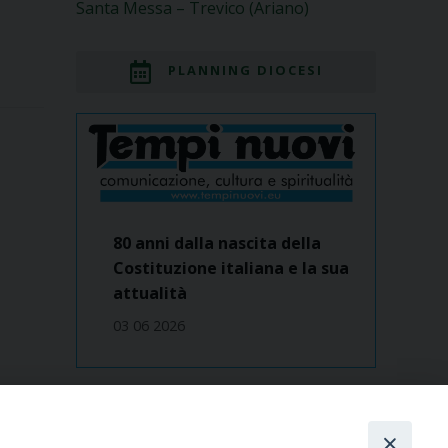
Santa Messa – Trevico (Ariano)
PLANNING DIOCESI
80 anni dalla nascita della
Costituzione italiana e la sua
attualità
03 06 2026
Dove siamo
contatti