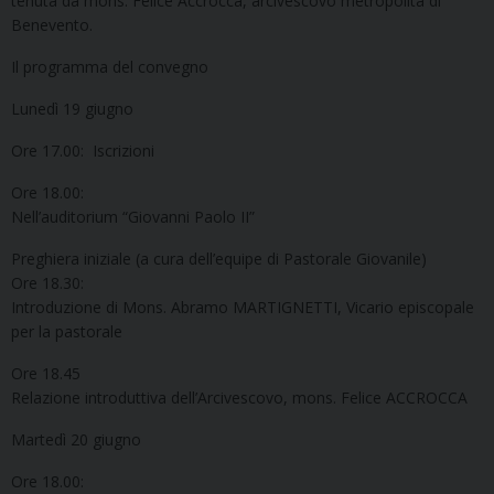
tenuta da mons. Felice Accrocca, arcivescovo metropolita di
Benevento.
Il programma del convegno
Lunedì 19 giugno
Ore 17.00: Iscrizioni
Ore 18.00:
Nell’auditorium “Giovanni Paolo II”
Preghiera iniziale (a cura dell’equipe di Pastorale Giovanile)
Ore 18.30:
Introduzione di Mons. Abramo MARTIGNETTI, Vicario episcopale
per la pastorale
Ore 18.45
Relazione introduttiva dell’Arcivescovo, mons. Felice ACCROCCA
Martedì 20 giugno
Ore 18.00: