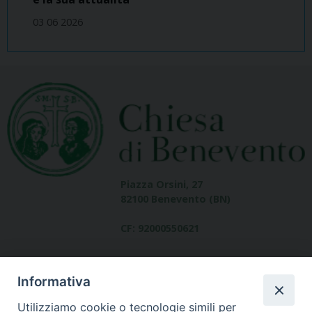
03 06 2026
Piazza Orsini, 27
82100 Benevento (BN)
CF: 92000550621
Informativa
Utilizziamo cookie o tecnologie simili per