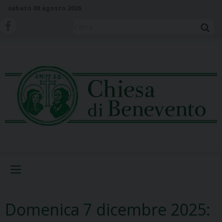
S
sabato 08 agosto 2026
k
i
Cerca
p
t
o
c
o
n
t
e
n
t
Menu
Domenica 7 dicembre 2025: