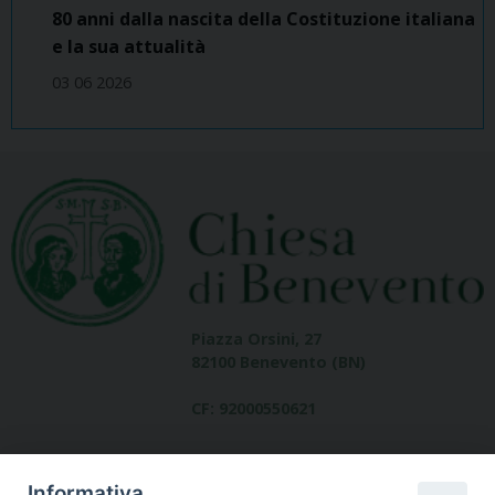
80 anni dalla nascita della Costituzione italiana
e la sua attualità
03 06 2026
Piazza Orsini, 27
82100 Benevento (BN)
CF: 92000550621
Informativa