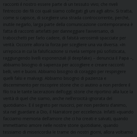
racconti il nostro essere parte di un tessuto vivo; che riveli
l’intreccio dei fili coi quali siamo collegati gli uni agli altri». Si tratta,
come si capisce, di scegliere una strada controcorrente, perché,
inutile negarlo, larga parte della comunicazione contemporanea è
fatta di racconti artefatti per danneggiare l’avversario, di
trabocchetti per farlo cadere, di falsità verosimili spacciate per
verità. Occorre allora la forza per scegliere una via diversa. «In
un’epoca in cui la falsificazione si rivela sempre più sofisticata,
raggiungendo livelli esponenziali (il deepfake) – denuncia il Papa –,
abbiamo bisogno di sapienza per accogliere e creare racconti
belli, veri e buoni. Abbiamo bisogno di coraggio per respingere
quelli falsi e malvagi. Abbiamo bisogno di pazienza e
discernimento per riscoprire storie che ci aiutino a non perdere il
filo tra le tante lacerazioni dell’oggi; storie che riportino alla luce la
verità di quel che siamo, anche nell’eroicità ignorata del
quotidiano». E il segreto per riuscirci, per non perdersi d’animo,
sta nel guardare a Dio, il Narratore per eccellenza. Infatti «quando
facciamo memoria dell’amore che ci ha creati e salvati, quando
immettiamo amore nelle nostre storie quotidiane, quando
tessiamo di misericordia le trame dei nostri giorni, allora voltiamo