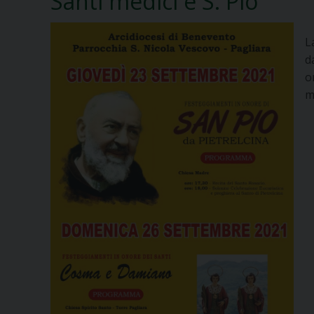
Santi medici e S. Pio
L
d
o
m