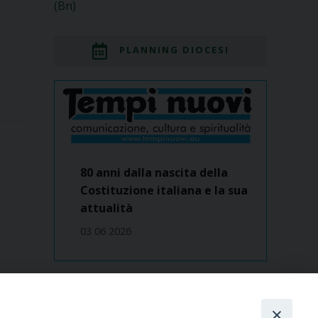
(Bn)
PLANNING DIOCESI
80 anni dalla nascita della
Costituzione italiana e la sua
attualità
03 06 2026
Dove siamo
contatti