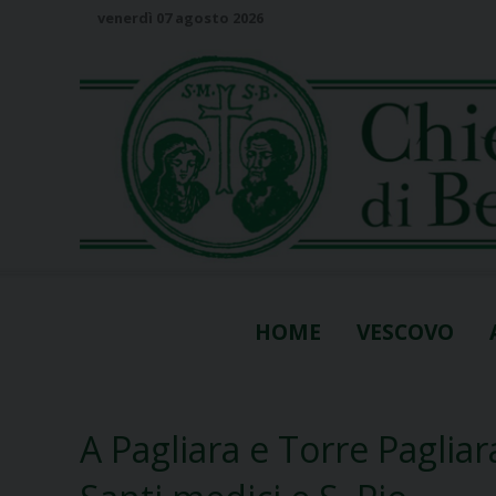
S
venerdì 07 agosto 2026
k
i
p
t
o
c
o
n
t
e
n
HOME
VESCOVO
t
A Pagliara e Torre Pagliar