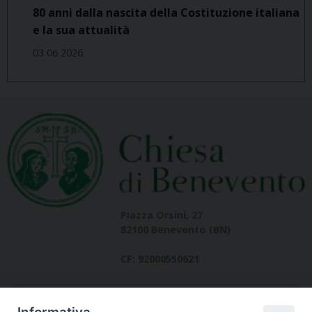
80 anni dalla nascita della Costituzione italiana
e la sua attualità
03 06 2026
Piazza Orsini, 27
82100 Benevento (BN)
CF: 92000550621