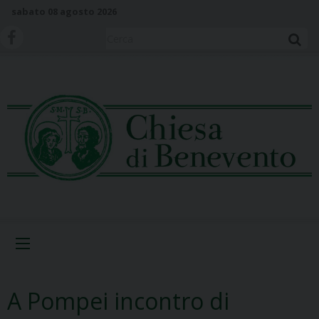
S
sabato 08 agosto 2026
k
i
Cerca
p
t
o
c
o
n
t
e
n
t
Menu
A Pompei incontro di