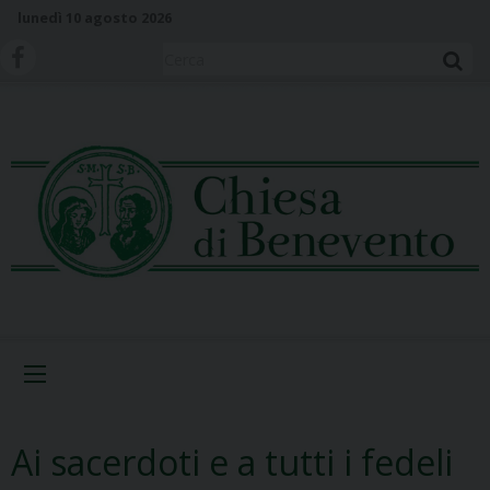
S
lunedì 10 agosto 2026
k
i
Cerca
p
t
o
c
o
n
t
e
n
t
Menu
Ai sacerdoti e a tutti i fedeli