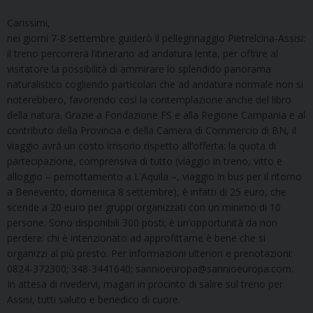
Carissimi,
nei giorni 7-8 settembre guiderò il pellegrinaggio Pietrelcina-Assisi:
il treno percorrerà l’itinerario ad andatura lenta, per offrire al
visitatore la possibilità di ammirare lo splendido panorama
naturalistico cogliendo particolari che ad andatura normale non si
noterebbero, favorendo così la contemplazione anche del libro
della natura. Grazie a Fondazione FS e alla Regione Campania e al
contributo della Provincia e della Camera di Commercio di BN, il
viaggio avrà un costo irrisorio rispetto all’offerta: la quota di
partecipazione, comprensiva di tutto (viaggio in treno, vitto e
alloggio – pernottamento a L’Aquila –, viaggio in bus per il ritorno
a Benevento, domenica 8 settembre), è infatti di 25 euro, che
scende a 20 euro per gruppi organizzati con un minimo di 10
persone. Sono disponibili 300 posti; è un’opportunità da non
perdere: chi è intenzionato ad approfittarne è bene che si
organizzi al più presto. Per informazioni ulteriori e prenotazioni:
0824-372300; 348-3441640; sannioeuropa@sannioeuropa.com.
In attesa di rivedervi, magari in procinto di salire sul treno per
Assisi, tutti saluto e benedico di cuore.