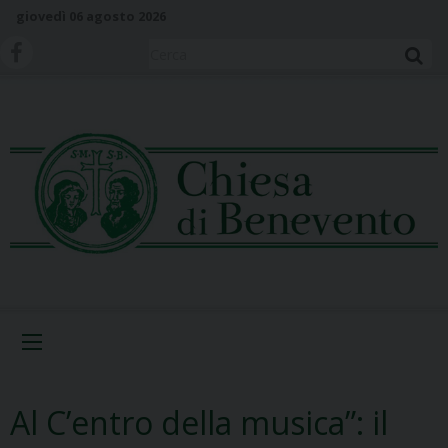
S
giovedì 06 agosto 2026
k
i
Cerca
p
t
o
c
o
n
t
e
n
t
Menu
Al C’entro della musica”: il