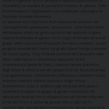
nome e cognome, se si è cantante o musicista (specificando lo
strumento), se membro di una band e il numero di cellulare. Tutte
le informazioni e il regolamento sono pubblicate sulla pagina Fb
Pastorale Giovanile Benevento.
Le audizioni sono solo l’inizio di un interessante percorso che
coinvolgerà tutti i partecipanti, senza esclusi, come recita il titolo
dell’iniziativa. Infatti, nei giorni successivi alle audizioni, la giuria
valuterà le attitudini di ognuno con lo scopo di formare dei piccoli
gruppi. Molti i musicisti professionisti che hanno condiviso questo
progetto musicale del C’entro, tra gli altri Gianni Principe (cantante
dei Sancto Janne), Tony Stefanelli (violinista del Canzoniere della
Ritta e della Manca e concertista), Giampaolo Vicerè
(fisarmonicista Banda del Bukò,) Gianluca Patrone (batterista
degli Stewie & others e vari altri gruppi) Enzo De Rosa (chitarrista
e programmatore), Sacha Barbato (chitarrista e cantante) Fausto
Anzovino (maestro chitarra classica) e Sergio Prozzo
(mandolinista). Dopo le audizioni ogni musicista della giuria si
incaricherà di seguire un gruppo di giovani nel percorso del
laboratorio musicale che si svilupperà con vari incontri nella sala
prove del C’entro a partire da gennaio fino a luglio 2017. I
musicisti-tutor agevoleranno l’interazione tra i giovani musicisti in