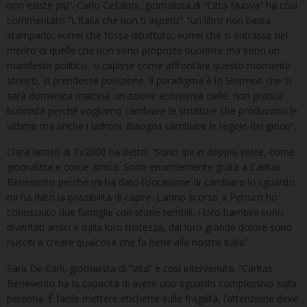
non esiste più”. Carlo Cefaloni, giornalista di “Citta Nuova” ha così
commentato “L’Italia che non ti aspetti”: “un libro non basta
stamparlo, vorrei che fosse dibattuto, vorrei che si entrasse nel
merito di quelle che non sono proposte buoniste ma sono un
manifesto politico, si capisse come affrontare questo momento
storico, si prendesse posizione. Il paradigma è lo Slotmob che si
sarà domenica mattina: un’azione economia civile, non pratica
buonista perché vogliamo cambiare le strutture che producono le
vittime ma anche i ladroni. Bisogna cambiare le regole del gioco”.
Clara Iatosti di Tv2000 ha detto: “Sono qui in doppia veste, come
giornalista e come amica. Sono enormemente grata a Caritas
Benevento perché mi ha dato l’occasione di cambiare lo sguardo,
mi ha dato la possibilità di capire. L’anno scorso a Petruro ho
conosciuto due famiglie con storie terribili, i loro bambini sono
diventati amici e dalla loro tristezza, dal loro grande dolore sono
riusciti a creare qualcosa che fa bene alla nostra Italia”.
Sara De Carli, giornalista di “Vita” è così intervenuta: “Caritas
Benevento ha la capacità di avere uno sguardo complessivo sulla
persona. È facile mettere etichette sulle fragilità, l’attenzione deve