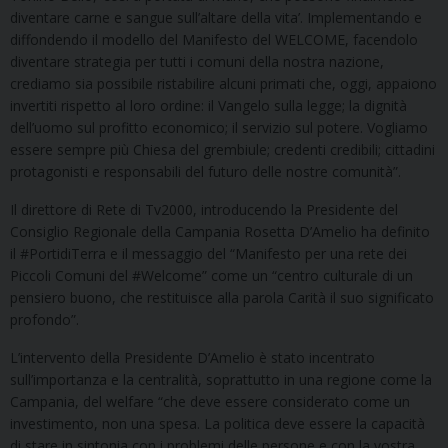
diventare carne e sangue sull’altare della vita’. Implementando e
diffondendo il modello del Manifesto del WELCOME, facendolo
diventare strategia per tutti i comuni della nostra nazione,
crediamo sia possibile ristabilire alcuni primati che, oggi, appaiono
invertiti rispetto al loro ordine: il Vangelo sulla legge; la dignità
dell’uomo sul profitto economico; il servizio sul potere. Vogliamo
essere sempre più Chiesa del grembiule; credenti credibili; cittadini
protagonisti e responsabili del futuro delle nostre comunità”.
Il direttore di Rete di Tv2000, introducendo la Presidente del
Consiglio Regionale della Campania Rosetta D’Amelio ha definito
il #PortidiTerra e il messaggio del “Manifesto per una rete dei
Piccoli Comuni del #Welcome” come un “centro culturale di un
pensiero buono, che restituisce alla parola Carità il suo significato
profondo”.
L’intervento della Presidente D’Amelio è stato incentrato
sull’importanza e la centralità, soprattutto in una regione come la
Campania, del welfare “che deve essere considerato come un
investimento, non una spesa. La politica deve essere la capacità
di stare in sintonia con i problemi delle persone e con la vostra