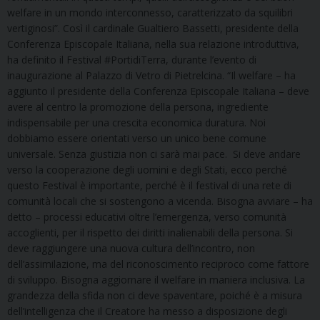
welfare in un mondo interconnesso, caratterizzato da squilibri
vertiginosi”. Così il cardinale Gualtiero Bassetti, presidente della
Conferenza Episcopale Italiana, nella sua relazione introduttiva,
ha definito il Festival #PortidiTerra, durante l’evento di
inaugurazione al Palazzo di Vetro di Pietrelcina. “Il welfare – ha
aggiunto il presidente della Conferenza Episcopale Italiana – deve
avere al centro la promozione della persona, ingrediente
indispensabile per una crescita economica duratura. Noi
dobbiamo essere orientati verso un unico bene comune
universale. Senza giustizia non ci sarà mai pace. Si deve andare
verso la cooperazione degli uomini e degli Stati, ecco perché
questo Festival è importante, perché è il festival di una rete di
comunità locali che si sostengono a vicenda. Bisogna avviare – ha
detto – processi educativi oltre l’emergenza, verso comunità
accoglienti, per il rispetto dei diritti inalienabili della persona. Si
deve raggiungere una nuova cultura dell’incontro, non
dell’assimilazione, ma del riconoscimento reciproco come fattore
di sviluppo. Bisogna aggiornare il welfare in maniera inclusiva. La
grandezza della sfida non ci deve spaventare, poiché è a misura
dell’intelligenza che il Creatore ha messo a disposizione degli