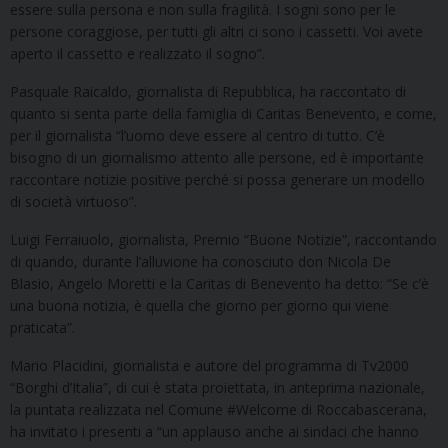
essere sulla persona e non sulla fragilità. I sogni sono per le
persone coraggiose, per tutti gli altri ci sono i cassetti. Voi avete
aperto il cassetto e realizzato il sogno”.
Pasquale Raicaldo, giornalista di Repubblica, ha raccontato di
quanto si senta parte della famiglia di Caritas Benevento, e come,
per il giornalista “l’uomo deve essere al centro di tutto. C’è
bisogno di un giornalismo attento alle persone, ed è importante
raccontare notizie positive perché si possa generare un modello
di società virtuoso”.
Luigi Ferraiuolo, giornalista, Premio “Buone Notizie”, raccontando
di quando, durante l’alluvione ha conosciuto don Nicola De
Blasio, Angelo Moretti e la Caritas di Benevento ha detto: “Se c’è
una buona notizia, è quella che giorno per giorno qui viene
praticata”.
Mario Placidini, giornalista e autore del programma di Tv2000
“Borghi d’Italia”, di cui è stata proiettata, in anteprima nazionale,
la puntata realizzata nel Comune #Welcome di Roccabascerana,
ha invitato i presenti a “un applauso anche ai sindaci che hanno