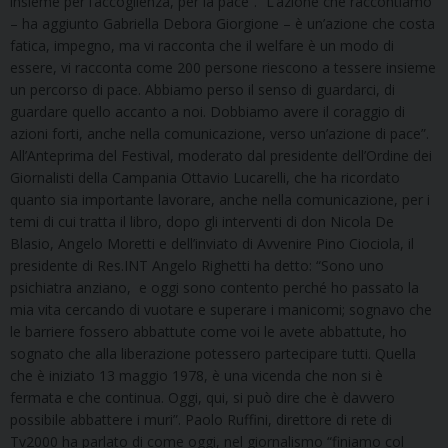
insieme per l’accoglienza, per la pace”. “L’azione che raccontiamo
– ha aggiunto Gabriella Debora Giorgione – è un’azione che costa
fatica, impegno, ma vi racconta che il welfare è un modo di
essere, vi racconta come 200 persone riescono a tessere insieme
un percorso di pace. Abbiamo perso il senso di guardarci, di
guardare quello accanto a noi. Dobbiamo avere il coraggio di
azioni forti, anche nella comunicazione, verso un’azione di pace”.
All’Anteprima del Festival, moderato dal presidente dell’Ordine dei
Giornalisti della Campania Ottavio Lucarelli, che ha ricordato
quanto sia importante lavorare, anche nella comunicazione, per i
temi di cui tratta il libro, dopo gli interventi di don Nicola De
Blasio, Angelo Moretti e dell’inviato di Avvenire Pino Ciociola, il
presidente di Res.INT Angelo Righetti ha detto: “Sono uno
psichiatra anziano, e oggi sono contento perché ho passato la
mia vita cercando di vuotare e superare i manicomi; sognavo che
le barriere fossero abbattute come voi le avete abbattute, ho
sognato che alla liberazione potessero partecipare tutti. Quella
che è iniziato 13 maggio 1978, è una vicenda che non si è
fermata e che continua. Oggi, qui, si può dire che è davvero
possibile abbattere i muri”. Paolo Ruffini, direttore di rete di
Tv2000 ha parlato di come oggi, nel giornalismo “finiamo col