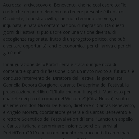
Accrocca, arcivescovo di Benevento, che ha così esordito: “Io
credo che un primo elemento da tenere presente è il nostro
Occidente, la nostra civiltà, che molti temono che venga
inquinata, è nata da contaminazioni, di migrazioni. Da questi
giorni di Festival si può uscire con una visione diversa, di
accoglienza ragionata, frutto di un progetto politico, che può
diventare opportunità, anche economica, per chi arriva e per chi
già è qui”.
L’inaugurazione del #PortidiTerra è stata dunque ricca di
contenuti e spunti di riflessione. Con un invito rivolto al futuro si è
concluso l’intervento del Direttore del Festival, la giornalista
Gabriella Debora Giorgione, durante l’Anteprima del Festival, la
presentazione del libro “L’Italia che non ti aspetti. Manifesto per
una rete dei piccoli comuni del Welcome” (Città Nuova), scritto
insieme con don Nicola De Blasio, direttore di Caritas Benevento,
e Angelo Moretti, coordinatore generale di Caritas Benevento e
direttore Scientifico del Festival #PortidiTerra: “Lancio un appello
a Caritas Italiana a camminare insieme, perché si arrivi al
PortidiTerra2019 con un documento che racconti di camminare