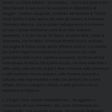
uomini. La Chiesa Italiana – ha concluso – farà la sua parte e non
farà mancare la sua voce e la sua azione in obbedienza al
Vangelo”. L’evento inaugurale, moderato dal direttore di Tv2000
Paolo Ruffini, è stato aperto dai saluti del sindaco di Pietrelcina
Domenico Masone, cha ha parlato dell’esperienza di inclusione
nel suo Comune #Welcome come di un fatto ordinario,
quotidiano, e di don Nicola De Blasio, direttore della Caritas di
Benevento, che ha detto: “Il Festival #PortidiTerra è, anzitutto,
una pagina di Chiesa locale aperta all’intera nazione. L’occasione
per sentirci legati in un’esperienza di comunione che, nella
particolarità delle nostre rispettive peculiarità, dà forma ad una
straordinaria ricchezza fatta prima di tutto, dal dono della fede e
della carità, nella vita dei singoli e delle comunità, nelle esperienze
e nelle tradizioni che possediamo, nelle iniziative pastorali e
culturali, nella responsabilità e nella cura dei beni che ci sono
affidati, nel loro evangelico utilizzo, e delle persone con cui
entreremo in relazione.
[…] Sogni? Forse. Utopia? Probabilmente. – ha aggiunto a
conclusione del suo intervento -Ma, come sottolineava don
Tonino Bello, ‘così a portata di mano, che possono finalmente