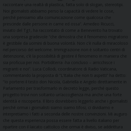
raccontare una realtà di plastica, fatta solo di slogan, stereotipi.
Noi giornalisti abbiamo perso la capacità di vedere le cose,
perché pensiamo alla comunicazione come qualcosa che
prescinde dalle persone in carne ed ossa”. Amedeo Ricucci,
inviato del Tg1, ha raccontato di come a Benevento ha trovato
una sorpresa gradevole “che dimostra che il fenomeno migratorio
è gestibile da uomini di buona volontà. Non c’è nulla di miracoloso
nel percorso del welcome. Immigrazione non è soltanto centri di
detenzione, c’è la possibilità di gestire il fenomeno in maniera che
sia proficua per noi. Portiditerra -ha concluso – arricchisce i
migranti e noi”. Luca Collodi, coordinatore di Radio Vaticana,
commentando la proposta di “L’Italia che non ti aspetti” ha detto:
“Io porterei il testo don Nicola, Gabriella e Angelo direttamente in
Parlamento per trasformarlo in decreto legge, perché questo
progetto trovi non soltanto un’accoglienza ma anche una forte
identità e riscoperta. Il libro dovrebbero leggerlo anche i giornalisti
perché ormai i giornalisti siamo siamo tifosi, ci dividiamo e
interpretiamo i fatti a seconda delle nostre convinzioni. Mi auguro
che questa esperienza possa essere fatta a livello italiano per
ripartire con il laicato cattolico che ormai è diviso, se addirittura