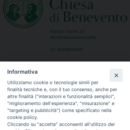
Piazza Orsini, 27
82100 Benevento (BN)
CF: 92000550621
Informativa
Utilizziamo cookie o tecnologie simili per
finalità tecniche e, con il tuo consenso, anche per
altre finalità ("interazioni e funzionalità semplici",
Dove siamo
"miglioramento dell'esperienza", "misurazione" e
contatti
"targeting e pubblicità") come specificato nella
cookie policy.
Cliccando su "accetta" acconsenti all'utilizzo dei