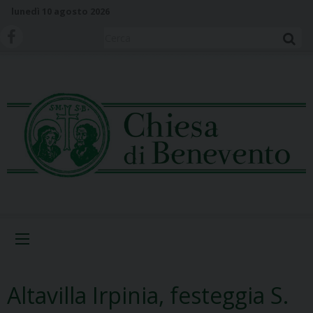
S
lunedì 10 agosto 2026
k
i
Cerca
p
t
o
c
o
n
t
e
n
t
Menu
Altavilla Irpinia, festeggia S.