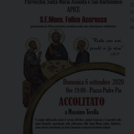
D
P
l
A