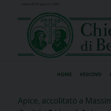
S
venerdì 07 agosto 2026
k
i
p
t
o
c
o
n
t
e
n
HOME
VESCOVO
t
Apice, accolitato a Massi