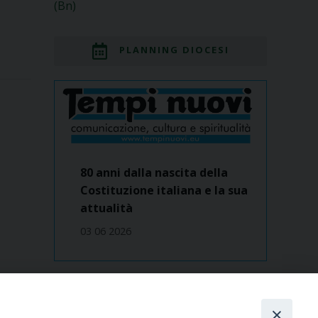
(Bn)
PLANNING DIOCESI
80 anni dalla nascita della
Costituzione italiana e la sua
attualità
03 06 2026
Dove siamo
contatti