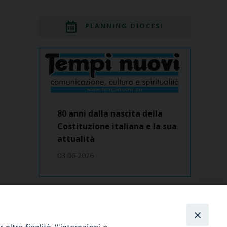
PLANNING DIOCESI
80 anni dalla nascita della
Costituzione italiana e la sua
attualità
03 06 2026
Dove siamo
contatti