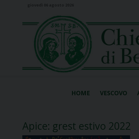
S
giovedì 06 agosto 2026
k
i
p
t
o
c
o
n
t
e
n
HOME
VESCOVO
t
Apice: grest estivo 2022