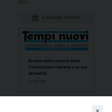
(Bn)
PLANNING DIOCESI
80 anni dalla nascita della
Costituzione italiana e la sua
attualità
03 06 2026
Dove siamo
contatti