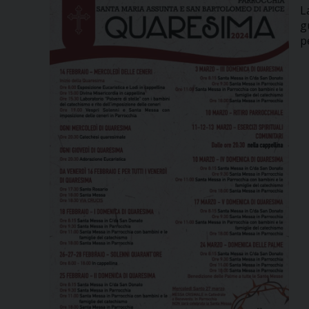
L
g
p