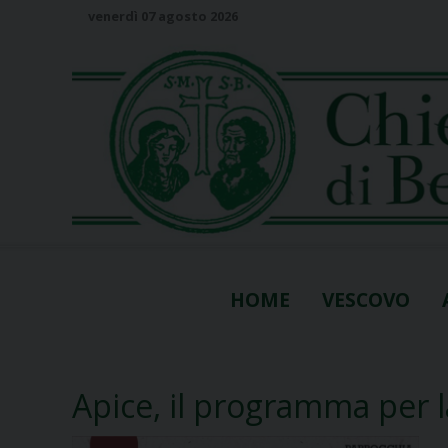
S
venerdì 07 agosto 2026
k
i
p
t
o
c
o
n
t
e
n
HOME
VESCOVO
t
Apice, il programma per 