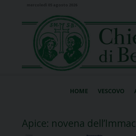
S
mercoledì 05 agosto 2026
k
i
p
t
o
c
o
n
t
e
n
HOME
VESCOVO
t
Apice: novena dell’Immac