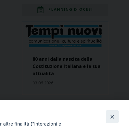
PLANNING DIOCESI
80 anni dalla nascita della
Costituzione italiana e la sua
attualità
03 06 2026
Dove siamo
contatti
altre finalità ("interazioni e