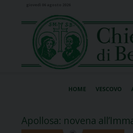
S
giovedì 06 agosto 2026
k
i
p
t
o
c
o
n
t
e
n
HOME
VESCOVO
t
Apollosa: novena all’Imm