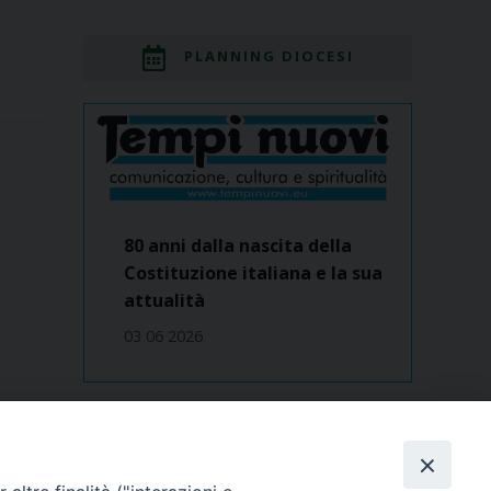
PLANNING DIOCESI
80 anni dalla nascita della
Costituzione italiana e la sua
attualità
03 06 2026
Dove siamo
contatti