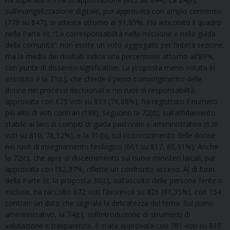
sull’evangelizzazione digitale, pur approvata con ampio consenso
(778 su 847), si attesta attorno al 91,85%. Più articolato il quadro
nella Parte III, “La corresponsabilità nella missione e nella guida
della comunità”: non esiste un voto aggregato per l’intera sezione,
ma la media dei risultati indica una percentuale attorno all’89%,
con punte di dissenso significative. La proposta meno votata in
assoluto è la 71(c), che chiede il pieno coinvolgimento delle
donne nei processi decisionali e nei ruoli di responsabilità:
approvata con 625 voti su 813 (76,88%), ha registrato il numero
più alto di voti contrari (188). Seguono la 72(d), sull’affidamento
stabile ai laici di compiti di guida pastorale e amministrativa (636
voti su 810, 78,52%), e la 71(b), sul riconoscimento delle donne
nei ruoli di insegnamento teologico (661 su 817, 80,91%). Anche
la 72(c), che apre al discernimento sui nuovi ministeri laicali, pur
approvata con l’82,37%, riflette un confronto acceso. Al di fuori
della Parte III, la proposta 30(c), sull’ascolto delle persone ferite o
escluse, ha raccolto 672 voti favorevoli su 826 (81,35%), con 154
contrari: un dato che segnala la delicatezza del tema. Sul piano
amministrativo, la 74(c), sull’introduzione di strumenti di
valutazione e trasparenza, è stata approvata con 781 voti su 815