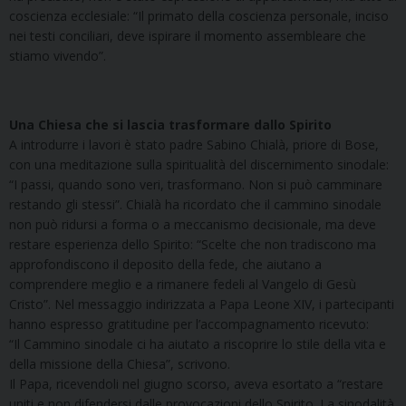
coscienza ecclesiale: “Il primato della coscienza personale, inciso
nei testi conciliari, deve ispirare il momento assembleare che
stiamo vivendo”.
Una Chiesa che si lascia trasformare dallo Spirito
A introdurre i lavori è stato padre Sabino Chialà, priore di Bose,
con una meditazione sulla spiritualità del discernimento sinodale:
“I passi, quando sono veri, trasformano. Non si può camminare
restando gli stessi”. Chialà ha ricordato che il cammino sinodale
non può ridursi a forma o a meccanismo decisionale, ma deve
restare esperienza dello Spirito: “Scelte che non tradiscono ma
approfondiscono il deposito della fede, che aiutano a
comprendere meglio e a rimanere fedeli al Vangelo di Gesù
Cristo”. Nel messaggio indirizzata a Papa Leone XIV, i partecipanti
hanno espresso gratitudine per l’accompagnamento ricevuto:
“Il Cammino sinodale ci ha aiutato a riscoprire lo stile della vita e
della missione della Chiesa”, scrivono.
Il Papa, ricevendoli nel giugno scorso, aveva esortato a “restare
uniti e non difendersi dalle provocazioni dello Spirito. La sinodalità