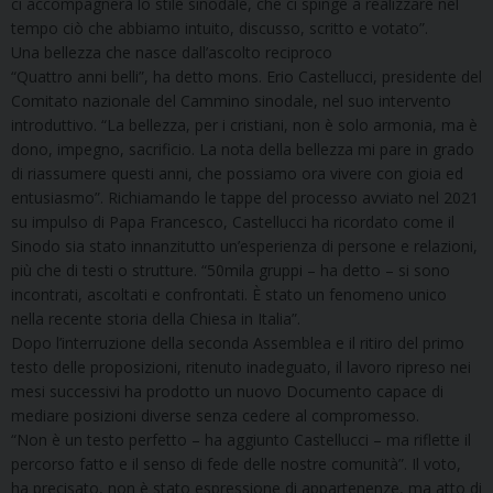
ci accompagnerà lo stile sinodale, che ci spinge a realizzare nel
tempo ciò che abbiamo intuito, discusso, scritto e votato”.
Una bellezza che nasce dall’ascolto reciproco
“Quattro anni belli”, ha detto mons. Erio Castellucci, presidente del
Comitato nazionale del Cammino sinodale, nel suo intervento
introduttivo. “La bellezza, per i cristiani, non è solo armonia, ma è
dono, impegno, sacrificio. La nota della bellezza mi pare in grado
di riassumere questi anni, che possiamo ora vivere con gioia ed
entusiasmo”. Richiamando le tappe del processo avviato nel 2021
su impulso di Papa Francesco, Castellucci ha ricordato come il
Sinodo sia stato innanzitutto un’esperienza di persone e relazioni,
più che di testi o strutture. “50mila gruppi – ha detto – si sono
incontrati, ascoltati e confrontati. È stato un fenomeno unico
nella recente storia della Chiesa in Italia”.
Dopo l’interruzione della seconda Assemblea e il ritiro del primo
testo delle proposizioni, ritenuto inadeguato, il lavoro ripreso nei
mesi successivi ha prodotto un nuovo Documento capace di
mediare posizioni diverse senza cedere al compromesso.
“Non è un testo perfetto – ha aggiunto Castellucci – ma riflette il
percorso fatto e il senso di fede delle nostre comunità”. Il voto,
ha precisato, non è stato espressione di appartenenze, ma atto di