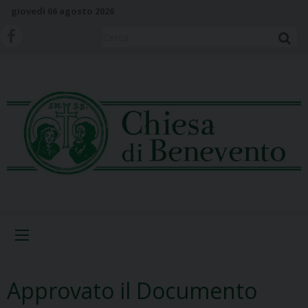
S
giovedì 06 agosto 2026
k
i
Cerca
p
t
o
c
o
n
t
e
n
t
Menu
Approvato il Documento