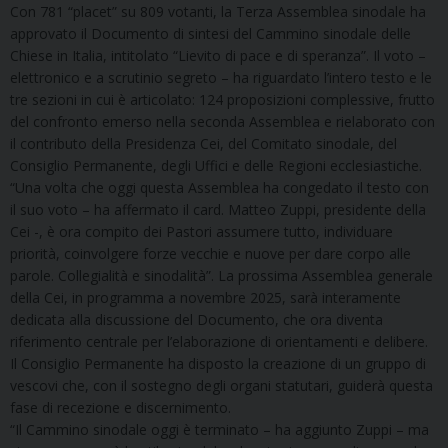
Con 781 “placet” su 809 votanti, la Terza Assemblea sinodale ha
approvato il Documento di sintesi del Cammino sinodale delle
Chiese in Italia, intitolato “Lievito di pace e di speranza”. Il voto –
elettronico e a scrutinio segreto – ha riguardato l’intero testo e le
tre sezioni in cui è articolato: 124 proposizioni complessive, frutto
del confronto emerso nella seconda Assemblea e rielaborato con
il contributo della Presidenza Cei, del Comitato sinodale, del
Consiglio Permanente, degli Uffici e delle Regioni ecclesiastiche.
“Una volta che oggi questa Assemblea ha congedato il testo con
il suo voto – ha affermato il card. Matteo Zuppi, presidente della
Cei -, è ora compito dei Pastori assumere tutto, individuare
priorità, coinvolgere forze vecchie e nuove per dare corpo alle
parole. Collegialità e sinodalità”. La prossima Assemblea generale
della Cei, in programma a novembre 2025, sarà interamente
dedicata alla discussione del Documento, che ora diventa
riferimento centrale per l’elaborazione di orientamenti e delibere.
Il Consiglio Permanente ha disposto la creazione di un gruppo di
vescovi che, con il sostegno degli organi statutari, guiderà questa
fase di recezione e discernimento.
“Il Cammino sinodale oggi è terminato – ha aggiunto Zuppi – ma