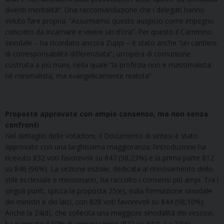
diventi mentalità”. Una raccomandazione che i delegati hanno
voluto fare propria: “Assumiamo questo auspicio come impegno
concreto da incarnare e vivere sin d’ora”. Per questo il Cammino
sinodale – ha ricordato ancora Zuppi – è stato anche “un cantiere
di corresponsabilità differenziata”, un’opera di comunione
costruita a più mani, nella quale “la profezia non è massimalista
né minimalista, ma evangelicamente realista”.
Proposte approvate con ampio consenso, ma non senza
confronti
Nel dettaglio delle votazioni, il Documento di sintesi è stato
approvato con una larghissima maggioranza: l’introduzione ha
ricevuto 832 voti favorevoli su 847 (98,23%) e la prima parte 812
su 846 (96%). La sezione iniziale, dedicata al rinnovamento dello
stile ecclesiale e missionario, ha raccolto i consensi più ampi. Tra i
singoli punti, spicca la proposta 25(e), sulla formazione sinodale
dei ministri e dei laici, con 828 voti favorevoli su 844 (98,10%).
Anche la 24(d), che sollecita una maggiore sinodalità dei vescovi,
ha superato il 97% di approvazione (822 su 844). La 24(e),