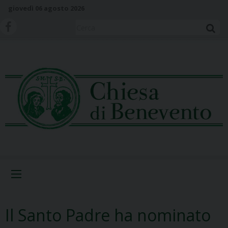
S
giovedì 06 agosto 2026
k
i
Cerca
p
t
o
c
o
n
t
e
n
t
Menu
Il Santo Padre ha nominato