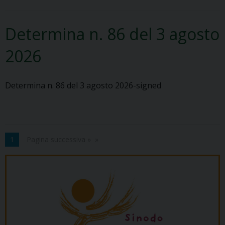
d
i
e
n
Determina n. 86 del 3 agosto
l
a
l
2026
’
a
r
Determina n. 86 del 3 agosto 2026-signed
c
i
d
i
1
Pagina successiva »
o
c
e
s
i