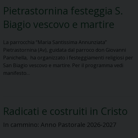
v
h
Pietrastornina festeggia S.
e
i
n
Biagio vescovo e martire
e
t
s
o
a
f
La parrocchia “Maria Santissima Annunziata”
b
e
Pietrastornina (Av), guidata dal parroco don Giovanni
e
s
Panichella, ha organizzato i festeggiamenti religiosi per
n
t
San Biagio vescovo e martire. Per il programma vedi
e
e
manifesto…
v
g
e
g
n
i
t
a
a
Radicati e costruiti in Cristo
S
n
a
a
In cammino: Anno Pastorale 2026-2027
n
B