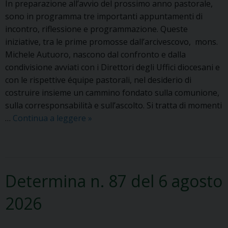
In preparazione all’avvio del prossimo anno pastorale,
a
sono in programma tre importanti appuntamenti di
r
incontro, riflessione e programmazione. Queste
t
iniziative, tra le prime promosse dall’arcivescovo, mons.
o
Michele Autuoro, nascono dal confronto e dalla
l
condivisione avviati con i Direttori degli Uffici diocesani e
o
con le rispettive équipe pastorali, nel desiderio di
m
costruire insieme un cammino fondato sulla comunione,
e
sulla corresponsabilità e sull’ascolto. Si tratta di momenti
o
…
Continua a leggere
R
»
a
a
p
d
o
i
s
c
t
Determina n. 87 del 6 agosto
a
o
t
l
2026
i
o
e
,