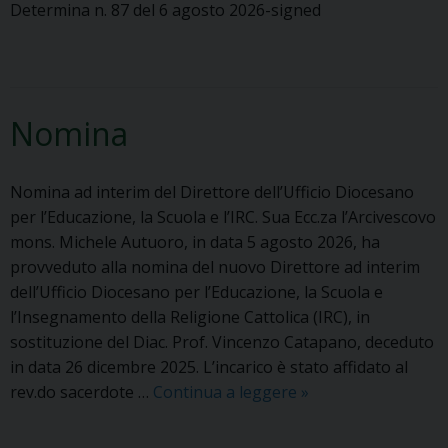
c
Determina n. 87 del 6 agosto 2026-signed
p
o
a
s
t
t
r
r
o
Nomina
u
n
i
o
t
d
Nomina ad interim del Direttore dell’Ufficio Diocesano
i
e
per l’Educazione, la Scuola e l’IRC. Sua Ecc.za l’Arcivescovo
i
l
mons. Michele Autuoro, in data 5 agosto 2026, ha
n
l
provveduto alla nomina del nuovo Direttore ad interim
C
a
dell’Ufficio Diocesano per l’Educazione, la Scuola e
r
c
l’Insegnamento della Religione Cattolica (IRC), in
i
i
sostituzione del Diac. Prof. Vincenzo Catapano, deceduto
s
t
in data 26 dicembre 2025. L’incarico è stato affidato al
t
t
rev.do sacerdote …
Continua a leggere
N
»
o
à
o
e
m