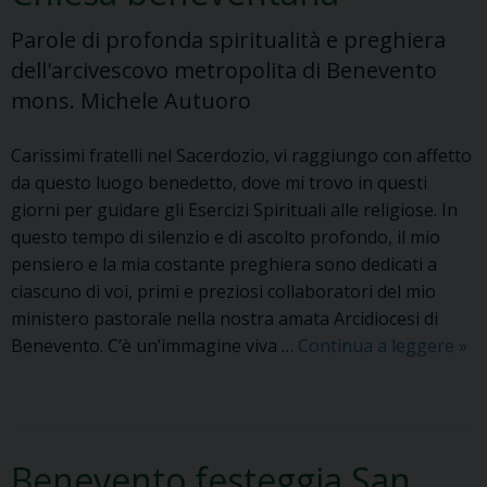
Parole di profonda spiritualità e preghiera
dell'arcivescovo metropolita di Benevento
mons. Michele Autuoro
Carissimi fratelli nel Sacerdozio, vi raggiungo con affetto
da questo luogo benedetto, dove mi trovo in questi
giorni per guidare gli Esercizi Spirituali alle religiose. In
questo tempo di silenzio e di ascolto profondo, il mio
pensiero e la mia costante preghiera sono dedicati a
ciascuno di voi, primi e preziosi collaboratori del mio
ministero pastorale nella nostra amata Arcidiocesi di
Benevento. C’è un’immagine viva …
Continua a leggere
L
»
e
t
t
e
Benevento festeggia San
r