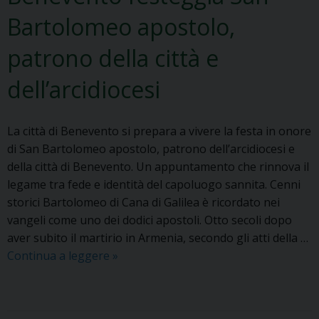
a
Bartolomeo apostolo,
a
i
patrono della città e
s
dell’arcidiocesi
a
c
e
La città di Benevento si prepara a vivere la festa in onore
r
di San Bartolomeo apostolo, patrono dell’arcidiocesi e
d
della città di Benevento. Un appuntamento che rinnova il
o
legame tra fede e identità del capoluogo sannita. Cenni
t
storici Bartolomeo di Cana di Galilea è ricordato nei
i
vangeli come uno dei dodici apostoli. Otto secoli dopo
d
aver subito il martirio in Armenia, secondo gli atti della …
e
Continua a leggere
B
»
l
e
l
n
a
e
C