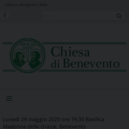
S
sabato 08 agosto 2026
k
i
Cerca
p
t
o
c
o
n
t
e
n
t
Menu
Lunedì 29 maggio 2023 ore 19,30 Basilica
Madonna delle Grazie, Benevento