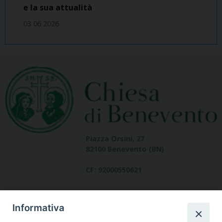
e la sua attualità
03 06 2026
Piazza Orsini, 27
82100 Benevento (BN)
CF: 92000550621
Informativa