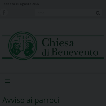
S
sabato 08 agosto 2026
k
i
Cerca
p
t
o
c
o
n
t
e
n
t
Menu
Avviso ai parroci