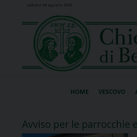
S
sabato 08 agosto 2026
k
i
p
t
o
c
o
n
t
e
n
HOME
VESCOVO
t
Avviso per le parrocchie 