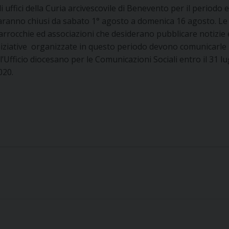
li uffici della Curia arcivescovile di Benevento per il periodo 
aranno chiusi da sabato 1° agosto a domenica 16 agosto. Le
arrocchie ed associazioni che desiderano pubblicare notizie
niziative organizzate in questo periodo devono comunicarle
ll’Ufficio diocesano per le Comunicazioni Sociali entro il 31 lu
020.