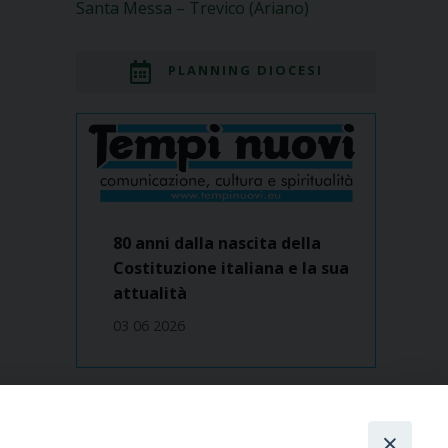
Santa Messa – Trevico (Ariano)
PLANNING DIOCESI
80 anni dalla nascita della
Costituzione italiana e la sua
attualità
03 06 2026
Dove siamo
contatti