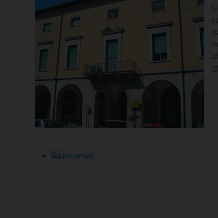
G
s
p
i
a
2
unnamed