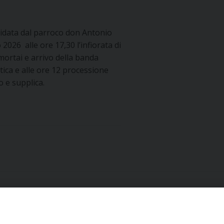
idata dal parroco don Antonio
026 alle ore 17,30 l’infiorata di
 mortai e arrivo della banda
tica e alle ore 12 processione
o e supplica.