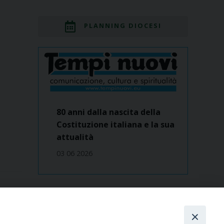
PLANNING DIOCESI
80 anni dalla nascita della
Costituzione italiana e la sua
attualità
03 06 2026
Dove siamo
contatti