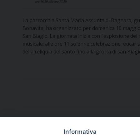
La parrocchia Santa Maria Assunta di Bagnara, gu
Bonavita, ha organizzato per domenica 10 maggio 2
San Biagio. La giornata inizia con l’esplosione dei
musicale; alle ore 11 solenne celebrazione eucaris
della reliquia del santo fino alla grotta di san Biagi
Informativa