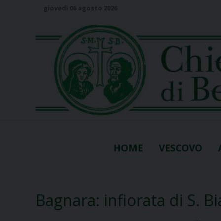
S
giovedì 06 agosto 2026
k
i
p
t
o
c
o
n
t
e
n
HOME
VESCOVO
t
Bagnara: infiorata di S. Bi