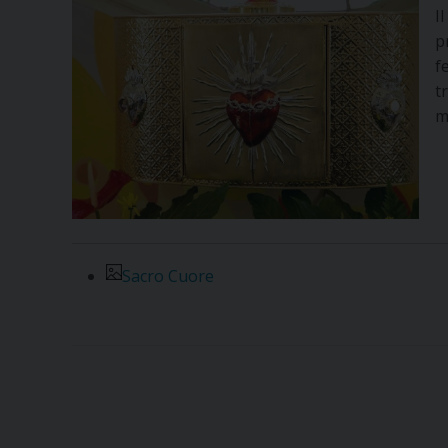
I
p
f
t
m
Sacro Cuore