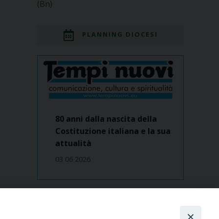
(Bn)
PLANNING DIOCESI
80 anni dalla nascita della
Costituzione italiana e la sua
attualità
03 06 2026
Dove siamo
contatti