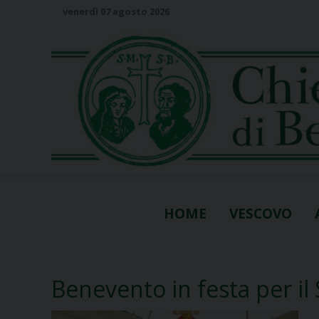
S
venerdì 07 agosto 2026
k
i
p
t
o
c
o
n
t
e
n
HOME
VESCOVO
t
Benevento in festa per il