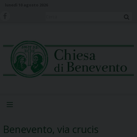
S
lunedì 10 agosto 2026
k
i
Cerca
p
t
o
c
o
n
t
e
n
t
Menu
Benevento, via crucis