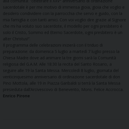
alla comunità: “celebrare il XXV° anniversario di ordinazione
sacerdotale è per me motivo di immensa gioia, gioia che voglio e
desidero condividere con la parrocchia che servo e guido, con la
mia famiglia e con tanti amici. Con voi voglio dire grazie al Signore
che mi ha voluto suo sacerdote, il modello per ogni presbitero è
solo il Cristo, Sommo ed Eterno Sacerdote, ogni presbitero è un
alter Christus!”.
Il programma delle celebrazioni inizierà con il triduo di
preparazione: da domenica 5 luglio a martedì 7 luglio presso la
Chiesa Madre dove ad animare la tre giorni sarà la Comunità
religiosa del G.A.M. Alle 18:30 la recita del Santo Rosario, a
seguire alle 19 la Santa Messa. Mercoledì 8 luglio, giornata del
venticinquesimo anniversario di ordinazione sacerdotale di don
Pino Mottola, alle 19 in Piazza Garibaldi si terrà la Santa Messa
presieduta dall’Arcivescovo di Benevento, Mons. Felice Accrocca.
Enrico Pirone