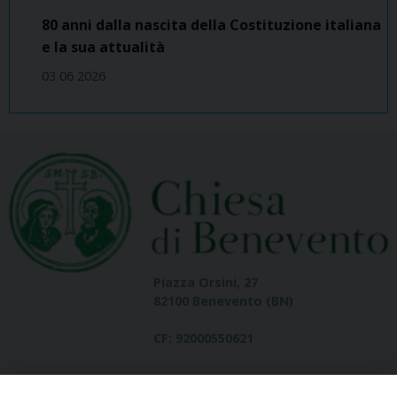
80 anni dalla nascita della Costituzione italiana
e la sua attualità
03 06 2026
Piazza Orsini, 27
82100 Benevento (BN)
CF: 92000550621