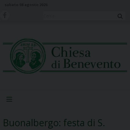
S
sabato 08 agosto 2026
k
i
Cerca
p
t
o
c
o
n
t
e
n
t
Menu
Buonalbergo: festa di S.