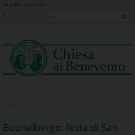
S
lunedì 10 agosto 2026
k
i
Cerca
p
t
o
c
o
n
t
e
n
t
Menu
Buonalbergo: festa di San