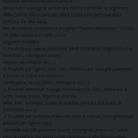
ricadenti nel territorio diocesano di
Benevento si prega di contattare telefonicamente la segreteria
della Caritas Diocesana allo 0824 25508 nella persona della
dott.ssa De Vita Giusy.
Per chi volesse sostenere il progetto “Paniere Alimentare” COVID-
19 della Caritas può farlo con le
seguenti modalità:
1. Prodotti per l’igiene personale adulti (shampoo, bagnoschiuma
dentifricio, detergente intimo,
sapone, assorbenti, ecc…)
2. Prodotti per l’igiene della casa (detersivi per stoviglie pavimenti
e bucato a mano e/o lavatrice,
candeggina, alcool etilico, detergenti ecc…)
3. Prodotti alimentari a lunga conservazione (Olio d’oliva e/o di
semi, farina, pasta, legumi in scatola,
latte, sale, zucchero, tonno in scatola, passata e/o polpa di
pomodoro ecc..)
4. Prodotti per l’infanzia (Pannolini tutte le misure, omogeneizzati,
prodotti per l’igiene baby
I prodotti raccolti possono essere consegnati presso la Caritas
tutte le mattine dei giorni feriali rivolgendosi alla Responsabile