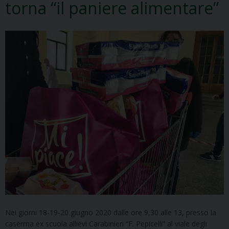
torna “il paniere alimentare”
Nei giorni 18-19-20 giugno 2020 dalle ore 9,30 alle 13, presso la
caserma ex scuola allievi Carabinieri “F. Pepicelli” al viale degli