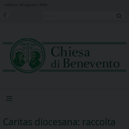
S
sabato 08 agosto 2026
k
i
Cerca
p
t
o
c
o
n
t
e
n
t
Menu
Caritas diocesana: raccolta