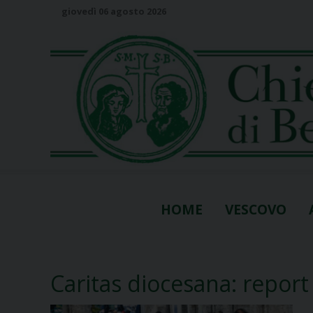
S
giovedì 06 agosto 2026
k
i
p
t
o
c
o
n
t
e
n
HOME
VESCOVO
t
Caritas diocesana: report