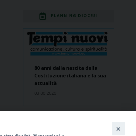
PLANNING DIOCESI
80 anni dalla nascita della
Costituzione italiana e la sua
attualità
03 06 2026
Dove siamo
contatti