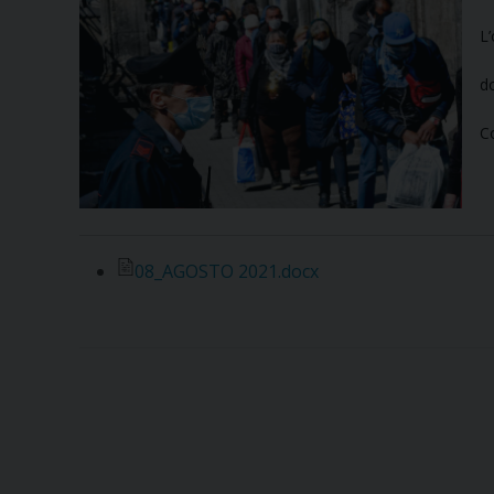
L’
d
C
08_AGOSTO 2021.docx