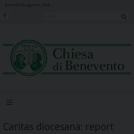
S
giovedì 06 agosto 2026
k
i
Cerca
p
t
o
c
o
n
t
e
n
t
Menu
Caritas diocesana: report