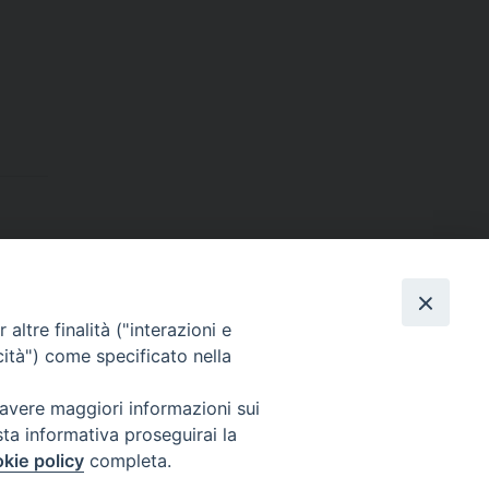
Dove siamo
contatti
altre finalità ("interazioni e
cità") come specificato nella
 avere maggiori informazioni sui
Area riservata
sta informativa proseguirai la
kie policy
completa.