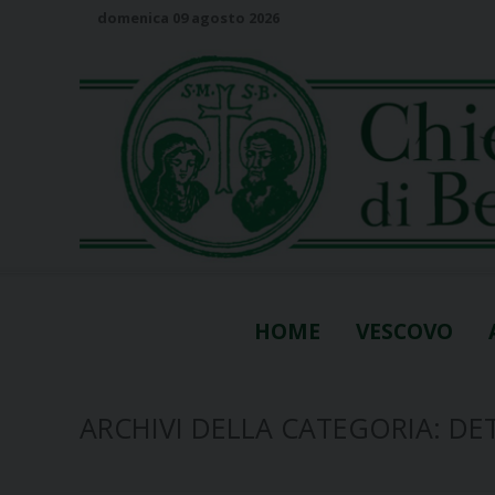
S
domenica 09 agosto 2026
k
i
p
t
o
c
o
n
t
e
n
HOME
VESCOVO
t
ARCHIVI DELLA CATEGORIA:
DE