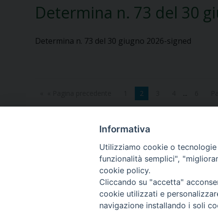
Determina n. 73 del 30 g
Determina n. 73 del 30 giugno 2026-signed
« Pagina precedente
1
2
3
4
...
6
Pa
Informativa
Utilizziamo cookie o tecnologie s
funzionalità semplici", "miglior
cookie policy.
Piazza Orsini, 27
82100 Benevento (BN)
Cliccando su "accetta" acconsent
cookie utilizzati e personalizza
CF: 92000550621
navigazione installando i soli co