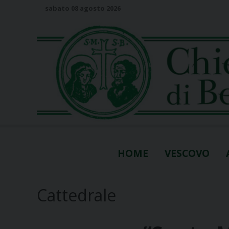
S
sabato 08 agosto 2026
k
i
p
t
o
c
o
n
t
e
n
HOME
VESCOVO
t
Cattedrale