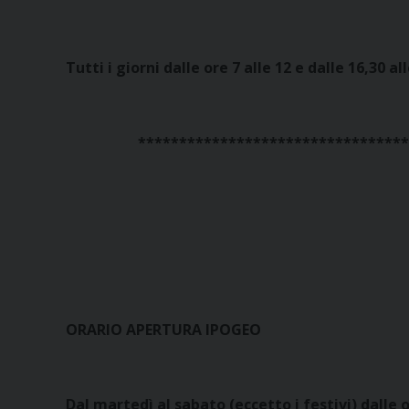
Tutti i giorni dalle ore 7 alle 12 e dalle 16,30 al
*********************************
ORARIO APERTURA IPOGEO
Dal martedì al sabato (eccetto i festivi) dalle or