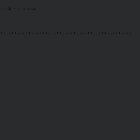
 della sacrestia
***********************************************