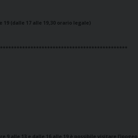
le 19 (dalle 17 alle 19,30 orario legale)
**********************************************
e 9 alle 13 e dalle 16 alle 19 è possibile visitare l’ipogeo 