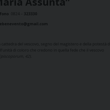
Maria Assunta”
fono
0824 –
323330
lebenevento@gmail.com
la cattedra del vescovo, segno del magistero e della potestà d
’unità di coloro che credono in quella fede che il vescovo
Episcoporum, 42).