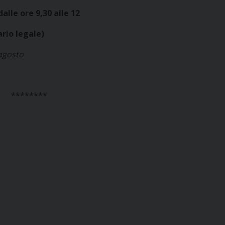
alle ore 9,30 alle 12
ario legale)
 agosto
********