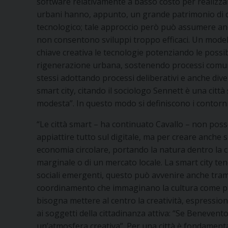
software relativamente a basso costo per realizzare 
urbani hanno, appunto, un grande patrimonio di dat
tecnologico; tale approccio però può assumere anc
non consentono sviluppi troppo efficaci. Un modello 
chiave creativa le tecnologie potenziando le possibi
rigenerazione urbana, sostenendo processi comunita
stessi adottando processi deliberativi e anche dive
smart city, citando il sociologo Sennett è una città 
modesta”. In questo modo si definiscono i contorni d
“Le città smart – ha continuato Cavallo – non pos
appiattire tutto sul digitale, ma per creare anche s
economia circolare, portando la natura dentro la c
marginale o di un mercato locale. La smart city ten
sociali emergenti, questo può avvenire anche tramit
coordinamento che immaginano la cultura come pro
bisogna mettere al centro la creatività, espressione 
ai soggetti della cittadinanza attiva: “Se Benevento
un’atmosfera creativa”. Per una città è fondamenta