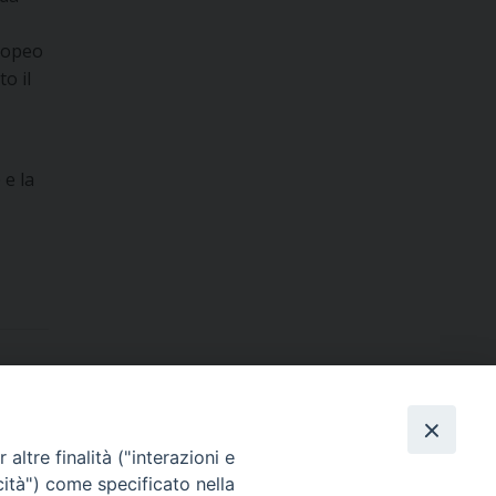
uropeo
o il
 e la
Dove siamo
contatti
altre finalità ("interazioni e
cità") come specificato nella