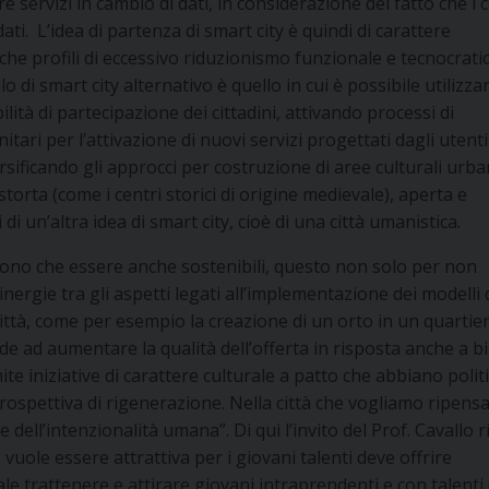
servizi in cambio di dati, in considerazione del fatto che i c
i. L’idea di partenza di smart city è quindi di carattere
he profili di eccessivo riduzionismo funzionale e tecnocrati
di smart city alternativo è quello in cui è possibile utilizzar
lità di partecipazione dei cittadini, attivando processi di
ri per l’attivazione di nuovi servizi progettati dagli utenti
rsificando gli approcci per costruzione di aree culturali urba
storta (come i centri storici di origine medievale), aperta e
i un’altra idea di smart city, cioè di una città umanistica.
sono che essere anche sostenibili, questo non solo per non
inergie tra gli aspetti legati all’implementazione dei modelli 
ittà, come per esempio la creazione di un orto in un quartie
de ad aumentare la qualità dell’offerta in risposta anche a b
e iniziative di carattere culturale a patto che abbiano politi
spettiva di rigenerazione. Nella città che vogliamo ripens
dell’intenzionalità umana”. Di qui l’invito del Prof. Cavallo r
 vuole essere attrattiva per i giovani talenti deve offrire
le trattenere e attirare giovani intraprendenti e con talenti