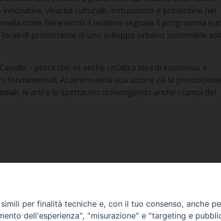
 innovative, vivacità culturale, entusiasmo e proiezione nel
ttà media come Benevento il relatore segnala il programma e
locali di promozione di uno sviluppo urbano sostenibile sott
Cavallo – porta con sé anche un’altra idea di economia: è
ni fondamentali. Al centro della sua azione c’è la promozione
diali, le arti e lo spettacolo coinvolgendo anche i campi del
imili per finalità tecniche e, con il tuo consenso, anche per 
amento dell'esperienza", "misurazione" e "targeting e pubbli