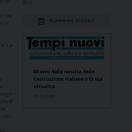
entri
(Bn)
co che
PLANNING DIOCESI
e in
ne. La
80 anni dalla nascita della
Costituzione italiana e la sua
di
attualità
re
isogni
03 06 2026
che di
are
ivolto
 da