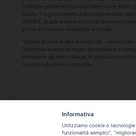
trafficare perché essi portano idee nuove, start up
futuro. Tra gli strumenti a disposizione delle ci
URBACT, grazie al quale sono stati promossi piani 
profilo economico, ambientale e sociale.
“Questo genere di idea di smart city – ha concluso 
l’economia arancione legata alla cultura e ai bisog
protezione dei beni culturali, le produzioni multime
turismo culturale e sostenibile.
Informativa
Utilizziamo cookie o tecnologie s
funzionalità semplici", "miglior