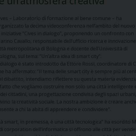
ire un’atmosfera creativa”
ives – Laboratorio di formazione al bene comune – ha
rganizzato la decima videoconferenza nell’ambito del nuovo 
i iniziative “Cives in dialogo”, proponendo un confronto con
arino Cavallo, responsabile dell’ufficio ricerca e innovazione
ittà metropolitana di Bologna e docente dell’Università di
ologna, sul tema: “Un’altra idea di smart city”.
l dialogo è stato introdotto da Ettore Rossi, coordinatore di C
he ha affermato: “Il tema delle smart city è sempre più al cen
el dibattito, intendiamo riflettere su questa materia evidenz
l fatto che vogliamo costruire non solo una città intelligente 
ei cittadini, una progettazione condivisa degli spazi urbani
vino la creatività sociale. La nostra ambizione è creare anch
sente a chi la abita di apprendere e condividere”.
ittà smart, in premessa, è una città tecnologica” ha esordito 
 corporation dell’informatica si offrono alle città per vende