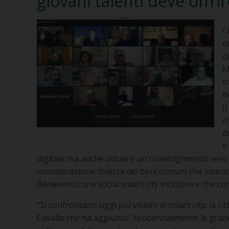
giovani talenti deve offr
C
o
d
M
c
B
I
c
d
i
digitale ma anche attuare un coinvolgimento vero d
considerazione diversa dei beni comuni che incenti
Benevento una social smart city inclusiva e che con
“Si confrontano oggi più visioni di smart city: la c
Cavallo che ha aggiunto “tendenzialmente le grandi