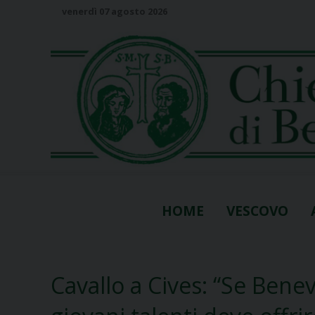
S
venerdì 07 agosto 2026
k
i
p
t
o
c
o
n
t
e
n
HOME
VESCOVO
t
Cavallo a Cives: “Se Benev