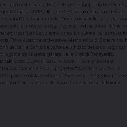
ella parrocchia Santa Maria di Costantinopoli in Benevento
enerdì 8 marzo 2019, alle ore 10.30, sarà celebrata la festa d
iovanni di Dio, fondatore dell’Ordine ospedaliero, co-patron
enevento e protettore degli ospedali, dei malati ed, infine, de
peratori sanitari. La solenne concelebrazione sarà presiedu
ons. Felice Accrocca arcivescovo Metropolita di Benevento. 
dono dei ceri al Santo da parte del sindaco del capoluogo sa
 legame tra i Fatebenefratelli e la Città di Benevento.
pedale Sacro Cuore di Gesù. Alle ore 11.30 è prevista la
l nuovo camper A.F.Ma.L. progetto “Oasi della Salute”. La
dell’Ospedale con la celebrazione dei vespri. A seguire proce
torica struttura sanitaria del Sacro Cuore di Gesù del Rione