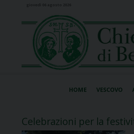
S
giovedì 06 agosto 2026
k
i
p
t
o
c
o
n
t
e
n
HOME
VESCOVO
t
Celebrazioni per la festiv