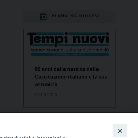
PLANNING DIOCESI
80 anni dalla nascita della
Costituzione italiana e la sua
attualità
03 06 2026
Dove siamo
contatti