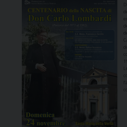
D
d
e
d
d
C
d
c
1
L
c
l
c