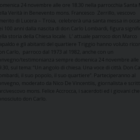
omenica 24 novembre alle ore 18.30 nella parrocchia Santa
ella Verità in Benevento mons. Francesco Zerrillo, vescovo
merito di Lucera – Troia, celebrerà una santa messa in occa
ei 100 anni dalla nascita di don Carlo Lombardi, figura signifi
ella storia della Chiesa locale. L’ attuale parroco don Marco
apaldo e gli abitanti del quartiere Triggio hanno voluto rico
on Carlo, parroco dal 1973 al 1982, anche con un
onvegno/testimonianza sempre domenica 24 novembre alle
9.30, sul tema: “Un angolo di chiesa. Una voce di città. Don C
ombardi, il suo popolo, il suo quartiere”. Parteciperanno al
onvegno, moderato da Nico De Vincentiis, giornalista e scrit
’arcivescovo mons. Felice Accrocca, i sacerdoti ed i giovani che
onosciuto don Carlo.