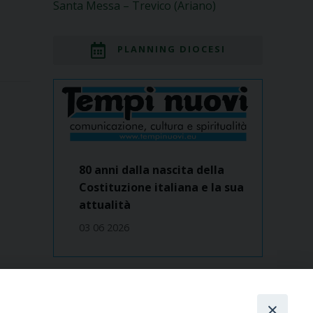
Santa Messa – Trevico (Ariano)
PLANNING DIOCESI
80 anni dalla nascita della
Costituzione italiana e la sua
attualità
03 06 2026
Dove siamo
contatti