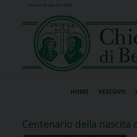
S
sabato 08 agosto 2026
k
i
p
t
o
c
o
n
t
e
n
HOME
VESCOVO
t
Centenario della nascita