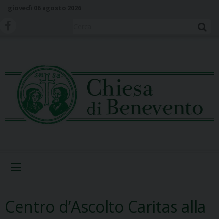
S
giovedì 06 agosto 2026
k
i
Cerca
p
t
o
c
o
n
t
e
n
t
Menu
Centro d’Ascolto Caritas alla