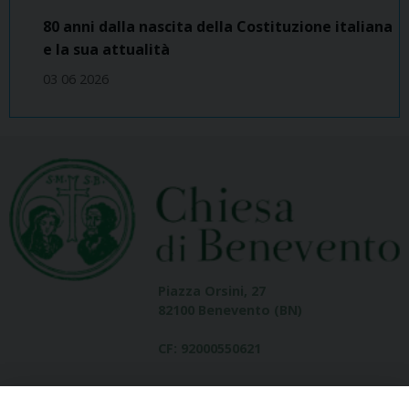
80 anni dalla nascita della Costituzione italiana
e la sua attualità
03 06 2026
Piazza Orsini, 27
82100 Benevento (BN)
CF: 92000550621