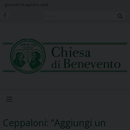
S
giovedì 06 agosto 2026
k
i
Cerca
p
t
o
c
o
n
t
e
n
t
Menu
Ceppaloni: “Aggiungi un