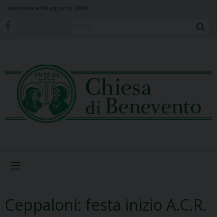
S
domenica 09 agosto 2026
k
i
Cerca
p
t
o
c
o
n
t
e
n
t
Menu
Ceppaloni: festa inizio A.C.R.