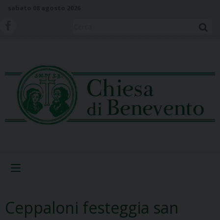
S
sabato 08 agosto 2026
k
i
Cerca
p
t
o
c
o
n
t
e
n
t
Menu
Ceppaloni festeggia san