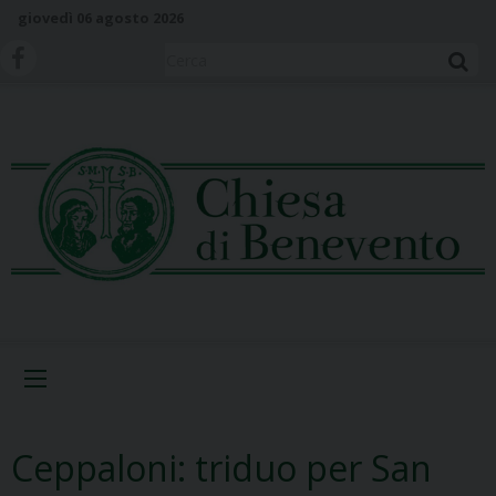
S
giovedì 06 agosto 2026
k
i
Cerca
p
t
o
c
o
n
t
e
n
t
Menu
Ceppaloni: triduo per San